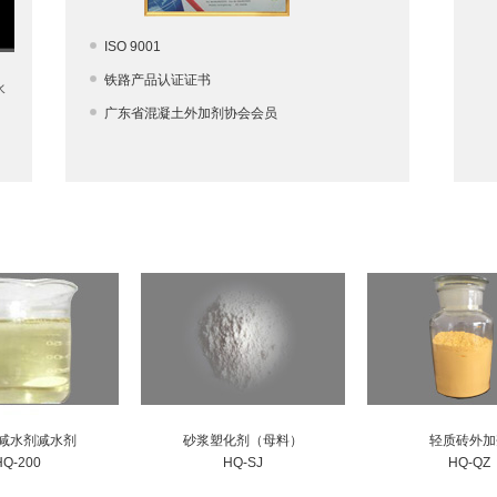
ISO 9001
铁路产品认证证书
水
广东省混凝土外加剂协会会员
减水剂减水剂
砂浆塑化剂（母料）
轻质砖外加
HQ-200
HQ-SJ
HQ-QZ