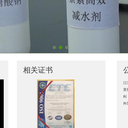
相关证书
江
景
利
外